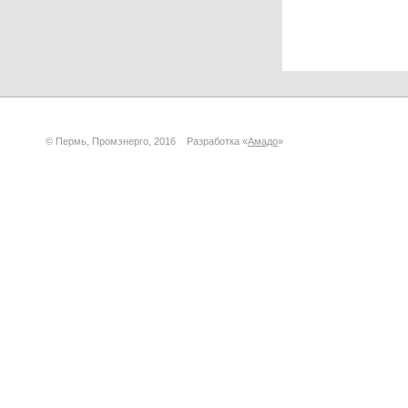
© Пермь, Промэнерго, 2016 Разработка «
Амадо
»