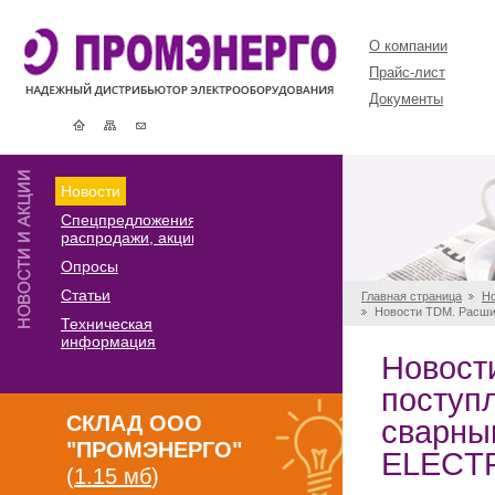
О компании
Прайс-лист
Документы
Новости
Спецпредложения,
распродажи, акции
Опросы
Статьи
Главная страница
Но
Новости TDM. Расши
Техническая
информация
Новост
поступ
СКЛАД ООО
сварны
"ПРОМЭНЕРГО"
ELECTR
(
1.15 мб
)